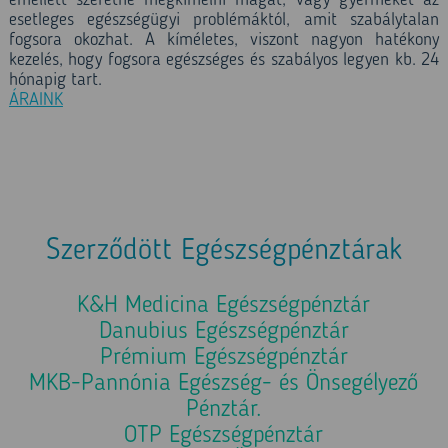
emellett szeretné megkímélni magát, vagy gyermekét az
esetleges egészségügyi problémáktól, amit szabálytalan
fogsora okozhat. A kíméletes, viszont nagyon hatékony
kezelés, hogy fogsora egészséges és szabályos legyen kb. 24
hónapig tart.
ÁRAINK
Szerződött Egészségpénztárak
K&H Medicina Egészségpénztár
Danubius Egészségpénztár
Prémium Egészségpénztár
MKB-Pannónia Egészség- és Önsegélyező
Pénztár.
OTP Egészségpénztár