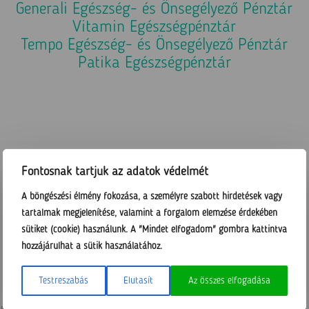
Generali Egészség- és Önsegélyező Pénztár
Vitamin Egészségpénztár
Tempo Egészség- és Önsegélyező Pénztár
Patika Egészségpénztár
Fontosnak tartjuk az adatok védelmét
Galéria
A böngészési élmény fokozása, a személyre szabott hirdetések vagy
tartalmak megjelenítése, valamint a forgalom elemzése érdekében
sütiket (cookie) használunk. A "Mindet elfogadom" gombra kattintva
hozzájárulhat a sütik használatához.
Testreszabás
Elutasít
Az összes elfogadása